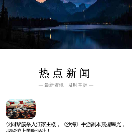
热点新闻
— 最新资讯，及时掌握 —
伙同黎簇杀入汪家主楼，《沙海》手游副本震撼曝光，
探秘沪上黑暗深处！